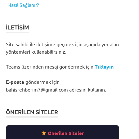
Nasıl Sağlanır?
İLETIŞIM
Site sahibi ile iletişime geçmek için aşağıda yer alan
yöntemleri kullanabilirsiniz.
Teams üzerinden mesaj göndermek için
Tıklayın
E-posta
göndermek için
bahisrehberim7@gmail.com
adresini kullanın.
ÖNERILEN SITELER
Önerilen Siteler