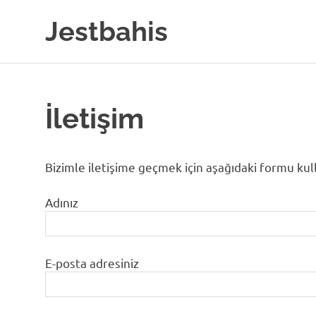
Skip
Jestbahis
to
content
İletişim
Bizimle iletişime geçmek için aşağıdaki formu kull
Adınız
E-posta adresiniz