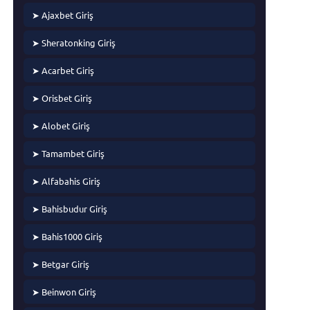
➤ Ajaxbet Giriş
➤ Sheratonking Giriş
➤ Acarbet Giriş
➤ Orisbet Giriş
➤ Alobet Giriş
➤ Tamambet Giriş
➤ Alfabahis Giriş
➤ Bahisbudur Giriş
➤ Bahis1000 Giriş
➤ Betgar Giriş
➤ Beinwon Giriş