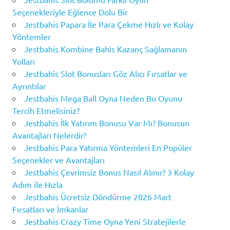
Seçenekleriyle Eğlence Dolu Bir
Jestbahis Papara İle Para Çekme Hızlı ve Kolay
Yöntemler
Jestbahis Kombine Bahis Kazanç Sağlamanın
Yolları
Jestbahis Slot Bonusları Göz Alıcı Fırsatlar ve
Ayrıntılar
Jestbahis Mega Ball Oyna Neden Bu Oyunu
Tercih Etmelisiniz?
Jestbahis İlk Yatırım Bonusu Var Mı? Bonusun
Avantajları Nelerdir?
Jestbahis Para Yatırma Yöntemleri En Popüler
Seçenekler ve Avantajları
Jestbahis Çevrimsiz Bonus Nasıl Alınır? 3 Kolay
Adım ile Hızla
Jestbahis Ücretsiz Döndürme 2026 Mart
Fırsatları ve İmkanlar
Jestbahis Crazy Time Oyna Yeni Stratejilerle