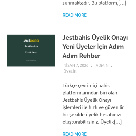
sunmaktadır. Bu platform,[…]
READ MORE
Jestbahis Üyelik Onayı
Yeni Üyeler İçin Adım
Adım Rehber
NISAN 7, 2026
ADMIN
ÜYELIK
Türkçe çevrimiçi bahis
platformlarından biri olan
Jestbahis Üyelik Onayı
işlemleri ile hızlı ve güvenilir
bir şekilde üyelik hesabınızı
oluşturabilirsiniz. Üyelik[…]
READ MORE