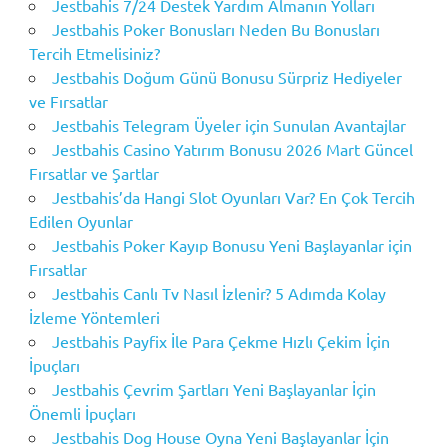
Jestbahis 7/24 Destek Yardım Almanın Yolları
Jestbahis Poker Bonusları Neden Bu Bonusları
Tercih Etmelisiniz?
Jestbahis Doğum Günü Bonusu Sürpriz Hediyeler
ve Fırsatlar
Jestbahis Telegram Üyeler için Sunulan Avantajlar
Jestbahis Casino Yatırım Bonusu 2026 Mart Güncel
Fırsatlar ve Şartlar
Jestbahis’da Hangi Slot Oyunları Var? En Çok Tercih
Edilen Oyunlar
Jestbahis Poker Kayıp Bonusu Yeni Başlayanlar için
Fırsatlar
Jestbahis Canlı Tv Nasıl İzlenir? 5 Adımda Kolay
İzleme Yöntemleri
Jestbahis Payfix İle Para Çekme Hızlı Çekim İçin
İpuçları
Jestbahis Çevrim Şartları Yeni Başlayanlar İçin
Önemli İpuçları
Jestbahis Dog House Oyna Yeni Başlayanlar İçin