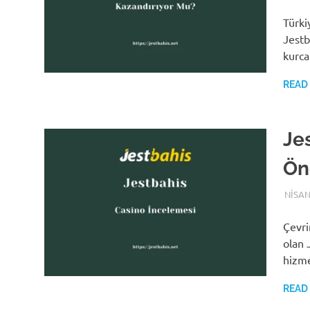
Türki
Jestb
kurca
READ
Je
Ön
NISAN
Çevri
olan 
hizme
READ