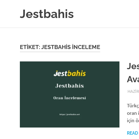
Skip
Jestbahis
to
content
ETIKET:
JESTBAHIS INCELEME
Je
Av
HAZIR
Türkç
oran 
için 
READ