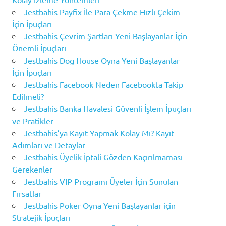
Jestbahis Payfix İle Para Çekme Hızlı Çekim
İçin İpuçları
Jestbahis Çevrim Şartları Yeni Başlayanlar İçin
Önemli İpuçları
Jestbahis Dog House Oyna Yeni Başlayanlar
İçin İpuçları
Jestbahis Facebook Neden Facebookta Takip
Edilmeli?
Jestbahis Banka Havalesi Güvenli İşlem İpuçları
ve Pratikler
Jestbahis’ya Kayıt Yapmak Kolay Mı? Kayıt
Adımları ve Detaylar
Jestbahis Üyelik İptali Gözden Kaçırılmaması
Gerekenler
Jestbahis VIP Programı Üyeler İçin Sunulan
Fırsatlar
Jestbahis Poker Oyna Yeni Başlayanlar için
Stratejik İpuçları