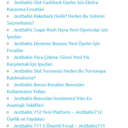
Jestbahis Slot Cashback Üyeler İçin Ekstra
Kazanma Fırsatları
Jestbahis Rakeback Nedir? Neden Bu Sistemi
Seçmelisiniz?
Jestbahis Sugar Rush Oyna Yeni Oyuncular için
İpuçları
Jestbahis Deneme Bonusu Yeni Üyeler İçin
Fırsatlar
Jestbahis Para Çekme Süresi Yeni Yılı
Karşılamak İçin İpuçları
Jestbahis Slot Turnuvası Neden Bu Turnuvaya
Katılmalısınız?
Jestbahis Bonus Kuralları Bonusları
Kullanmanın Yolları
Jestbahis Bonusları İncelemesi Yılın En
Avantajlı Teklifleri
Jestbahis 712 Yeni Platform – Jestbahis712
Üyelik ve Faydaları
Jestbahis 711 5 Önemli Fırsat – Jestbahis711