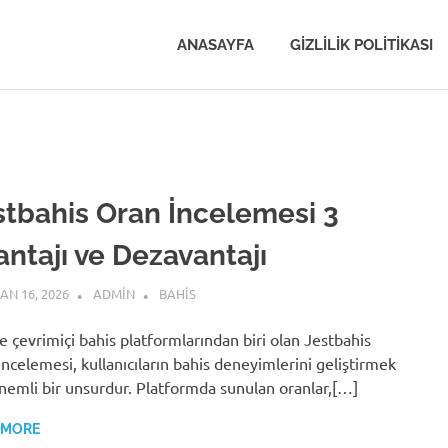
ANASAYFA
GIZLILIK POLITIKASI
stbahis Oran İncelemesi 3
antajı ve Dezavantajı
AN 16, 2026
ADMIN
BAHIS
e çevrimiçi bahis platformlarından biri olan Jestbahis
incelemesi, kullanıcıların bahis deneyimlerini geliştirmek
önemli bir unsurdur. Platformda sunulan oranlar,[…]
 MORE