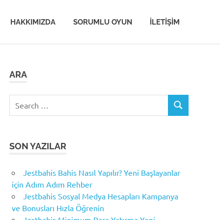
HAKKIMIZDA
SORUMLU OYUN
İLETIŞIM
ARA
Search
SEARCH
for:
SON YAZILAR
Jestbahis Bahis Nasıl Yapılır? Yeni Başlayanlar
için Adım Adım Rehber
Jestbahis Sosyal Medya Hesapları Kampanya
ve Bonusları Hızla Öğrenin
Jestbahis Minimum Para Yatırma Yeni