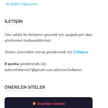
ile Bahis Yapmanın
İLETIŞIM
Site sahibi ile iletişime geçmek için aşağıda yer alan
yöntemleri kullanabilirsiniz.
Teams üzerinden mesaj göndermek için
Tıklayın
E-posta
göndermek için
bahisrehberim7@gmail.com
adresini kullanın.
ÖNERILEN SITELER
Önerilen Siteler