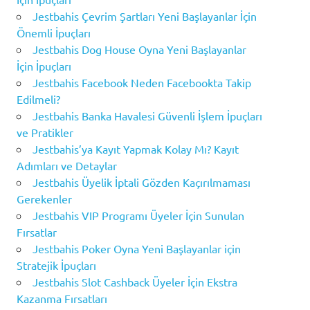
Jestbahis Çevrim Şartları Yeni Başlayanlar İçin
Önemli İpuçları
Jestbahis Dog House Oyna Yeni Başlayanlar
İçin İpuçları
Jestbahis Facebook Neden Facebookta Takip
Edilmeli?
Jestbahis Banka Havalesi Güvenli İşlem İpuçları
ve Pratikler
Jestbahis’ya Kayıt Yapmak Kolay Mı? Kayıt
Adımları ve Detaylar
Jestbahis Üyelik İptali Gözden Kaçırılmaması
Gerekenler
Jestbahis VIP Programı Üyeler İçin Sunulan
Fırsatlar
Jestbahis Poker Oyna Yeni Başlayanlar için
Stratejik İpuçları
Jestbahis Slot Cashback Üyeler İçin Ekstra
Kazanma Fırsatları