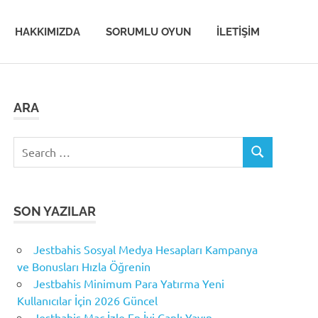
HAKKIMIZDA
SORUMLU OYUN
İLETIŞIM
ARA
Search
SEARCH
for:
SON YAZILAR
Jestbahis Sosyal Medya Hesapları Kampanya
ve Bonusları Hızla Öğrenin
Jestbahis Minimum Para Yatırma Yeni
Kullanıcılar İçin 2026 Güncel
Jestbahis Maç İzle En İyi Canlı Yayın