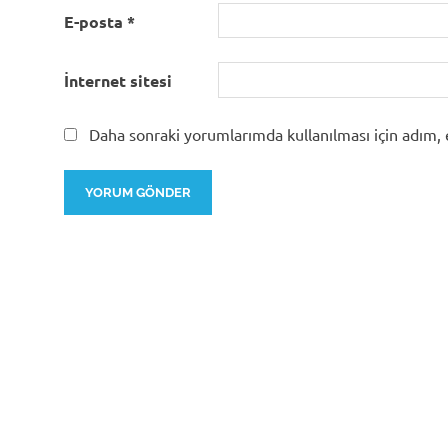
E-posta
*
İnternet sitesi
Daha sonraki yorumlarımda kullanılması için adım, 