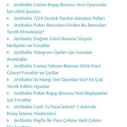
Jestbahis Casino Kayıp Bonusu Yeni Oyuncular
İçin 2026 İpuçları
Jestbahis 7/24 Destek Yardım Almanın Yolları
Jestbahis Poker Bonusları Neden Bu Bonusları
Tercih Etmelisiniz?
Jestbahis Doğum Günü Bonusu Sürpriz
Hediyeler ve Fırsatlar
Jestbahis Telegram Üyeler için Sunulan
Avantajlar
Jestbahis Casino Yatırım Bonusu 2026 Mart
Güncel Fırsatlar ve Şartlar
Jestbahis’da Hangi Slot Oyunları Var? En Çok
Tercih Edilen Oyunlar
Jestbahis Poker Kayıp Bonusu Yeni Başlayanlar
için Fırsatlar
Jestbahis Canlı Tv Nasıl İzlenir? 5 Adımda
Kolay İzleme Yöntemleri
Jestbahis Payfix İle Para Çekme Hızlı Çekim
İçin İpuçları