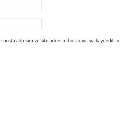
e-posta adresim ve site adresim bu tarayıcıya kaydedilsin.