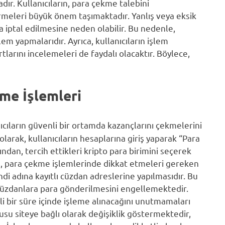
r. Kullanıcıların, para çekme talebini
irmeleri büyük önem taşımaktadır. Yanlış veya eksik
a iptal edilmesine neden olabilir. Bu nedenle,
lem yapmalarıdır. Ayrıca, kullanıcıların işlem
larını incelemeleri de faydalı olacaktır. Böylece,
kme İşlemleri
nıcıların güvenli bir ortamda kazançlarını çekmelerini
olarak, kullanıcıların hesaplarına giriş yaparak “Para
an, tercih ettikleri kripto para birimini seçerek
rın, para çekme işlemlerinde dikkat etmeleri gereken
ndi adına kayıtlı cüzdan adreslerine yapılmasıdır. Bu
 cüzdanlara para gönderilmesini engellemektedir.
rli bir süre içinde işleme alınacağını unutmamaları
usu siteye bağlı olarak değişiklik göstermektedir,