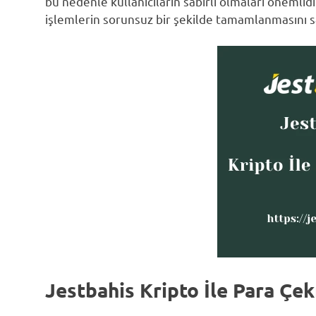
bu nedenle kullanıcıların sabırlı olmaları önemlidir
işlemlerin sorunsuz bir şekilde tamamlanmasını s
Jestbahis Kripto İle Para Çe