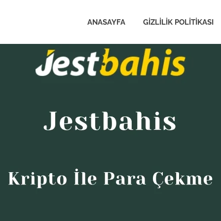
ANASAYFA
GIZLILIK POLITIKASI