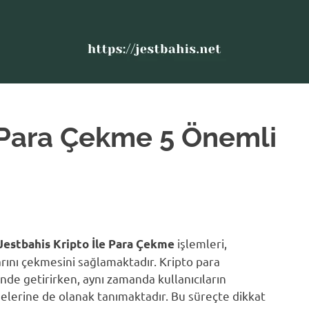
e Para Çekme 5 Önemli
işlemleri,
Jestbahis Kripto İle Para Çekme
çlarını çekmesini sağlamaktadır. Kripto para
nde getirirken, aynı zamanda kullanıcıların
melerine de olanak tanımaktadır. Bu süreçte dikkat