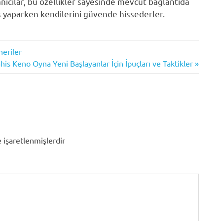
nıcılar, bu özellikler sayesinde mevcut bağlantıda
s yaparken kendilerini güvende hissederler.
neriler
his Keno Oyna Yeni Başlayanlar İçin İpuçları ve Taktikler
e işaretlenmişlerdir