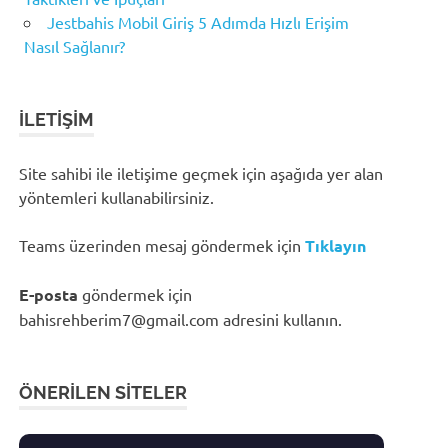
Jestbahis Mobil Giriş 5 Adımda Hızlı Erişim
Nasıl Sağlanır?
İLETIŞIM
Site sahibi ile iletişime geçmek için aşağıda yer alan
yöntemleri kullanabilirsiniz.
Teams üzerinden mesaj göndermek için
Tıklayın
E-posta
göndermek için
bahisrehberim7@gmail.com
adresini kullanın.
ÖNERILEN SITELER