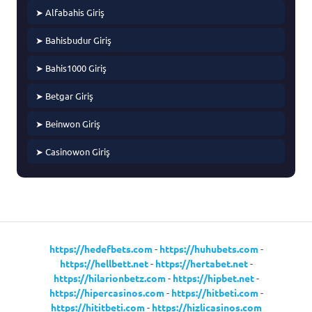
➤ Alfabahis Giriş
➤ Bahisbudur Giriş
➤ Bahis1000 Giriş
➤ Betgar Giriş
➤ Beinwon Giriş
➤ Casinowon Giriş
https://hedefbets.com
-
https://huhubets.com
-
https://hellbett.net
-
https://hertabet.net
-
https://hilarionbetz.com
-
https://hipbet.net
-
https://hipercasinos.com
-
https://hitbeti.com
-
https://hititbeti.com
-
https://hizlicasinos.com