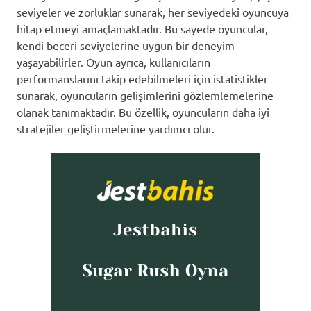
seviyeler ve zorluklar sunarak, her seviyedeki oyuncuya
hitap etmeyi amaçlamaktadır. Bu sayede oyuncular,
kendi beceri seviyelerine uygun bir deneyim
yaşayabilirler. Oyun ayrıca, kullanıcıların
performanslarını takip edebilmeleri için istatistikler
sunarak, oyuncuların gelişimlerini gözlemlemelerine
olanak tanımaktadır. Bu özellik, oyuncuların daha iyi
stratejiler geliştirmelerine yardımcı olur.