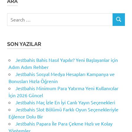
ARA
Search
SEARCH
for:
SON YAZILAR
Jestbahis Bahis Nasıl Yapılır? Yeni Başlayanlar için
Adım Adım Rehber
Jestbahis Sosyal Medya Hesapları Kampanya ve
Bonusları Hızla Öğrenin
Jestbahis Minimum Para Yatırma Yeni Kullanıcılar
İçin 2026 Güncel
Jestbahis Maç İzle En İyi Canlı Yayın Seçenekleri
Jestbahis Slot Bölümü Farklı Oyun Seçenekleriyle
Eğlence Dolu Bir
Jestbahis Papara İle Para Çekme Hızlı ve Kolay
Yöntemler