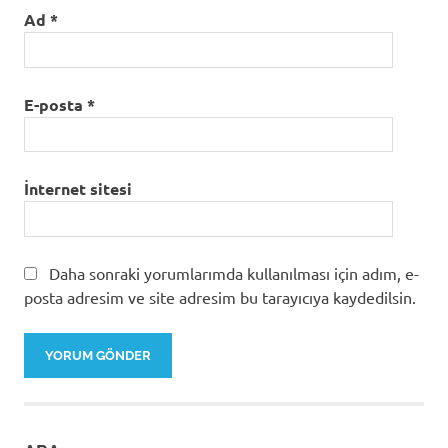
Ad
*
E-posta
*
İnternet sitesi
Daha sonraki yorumlarımda kullanılması için adım, e-
posta adresim ve site adresim bu tarayıcıya kaydedilsin.