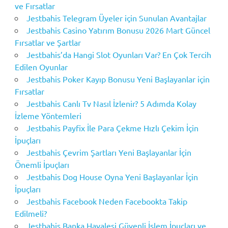
ve Fırsatlar
Jestbahis Telegram Üyeler için Sunulan Avantajlar
Jestbahis Casino Yatırım Bonusu 2026 Mart Güncel
Fırsatlar ve Şartlar
Jestbahis’da Hangi Slot Oyunları Var? En Çok Tercih
Edilen Oyunlar
Jestbahis Poker Kayıp Bonusu Yeni Başlayanlar için
Fırsatlar
Jestbahis Canlı Tv Nasıl İzlenir? 5 Adımda Kolay
İzleme Yöntemleri
Jestbahis Payfix İle Para Çekme Hızlı Çekim İçin
İpuçları
Jestbahis Çevrim Şartları Yeni Başlayanlar İçin
Önemli İpuçları
Jestbahis Dog House Oyna Yeni Başlayanlar İçin
İpuçları
Jestbahis Facebook Neden Facebookta Takip
Edilmeli?
Jestbahis Banka Havalesi Güvenli İşlem İpuçları ve