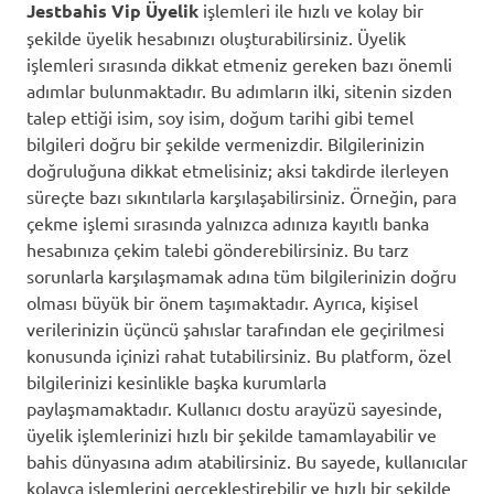
Jestbahis Vip Üyelik
işlemleri ile hızlı ve kolay bir
şekilde üyelik hesabınızı oluşturabilirsiniz. Üyelik
işlemleri sırasında dikkat etmeniz gereken bazı önemli
adımlar bulunmaktadır. Bu adımların ilki, sitenin sizden
talep ettiği isim, soy isim, doğum tarihi gibi temel
bilgileri doğru bir şekilde vermenizdir. Bilgilerinizin
doğruluğuna dikkat etmelisiniz; aksi takdirde ilerleyen
süreçte bazı sıkıntılarla karşılaşabilirsiniz. Örneğin, para
çekme işlemi sırasında yalnızca adınıza kayıtlı banka
hesabınıza çekim talebi gönderebilirsiniz. Bu tarz
sorunlarla karşılaşmamak adına tüm bilgilerinizin doğru
olması büyük bir önem taşımaktadır. Ayrıca, kişisel
verilerinizin üçüncü şahıslar tarafından ele geçirilmesi
konusunda içinizi rahat tutabilirsiniz. Bu platform, özel
bilgilerinizi kesinlikle başka kurumlarla
paylaşmamaktadır. Kullanıcı dostu arayüzü sayesinde,
üyelik işlemlerinizi hızlı bir şekilde tamamlayabilir ve
bahis dünyasına adım atabilirsiniz. Bu sayede, kullanıcılar
kolayca işlemlerini gerçekleştirebilir ve hızlı bir şekilde