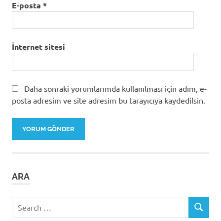
E-posta
*
İnternet sitesi
Daha sonraki yorumlarımda kullanılması için adım, e-
posta adresim ve site adresim bu tarayıcıya kaydedilsin.
ARA
Search
SEARCH
for: