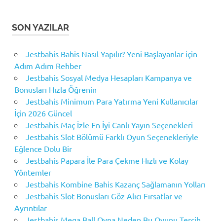
SON YAZILAR
Jestbahis Bahis Nasıl Yapılır? Yeni Başlayanlar için
Adım Adım Rehber
Jestbahis Sosyal Medya Hesapları Kampanya ve
Bonusları Hızla Öğrenin
Jestbahis Minimum Para Yatırma Yeni Kullanıcılar
İçin 2026 Güncel
Jestbahis Maç İzle En İyi Canlı Yayın Seçenekleri
Jestbahis Slot Bölümü Farklı Oyun Seçenekleriyle
Eğlence Dolu Bir
Jestbahis Papara İle Para Çekme Hızlı ve Kolay
Yöntemler
Jestbahis Kombine Bahis Kazanç Sağlamanın Yolları
Jestbahis Slot Bonusları Göz Alıcı Fırsatlar ve
Ayrıntılar
Jestbahis Mega Ball Oyna Neden Bu Oyunu Tercih