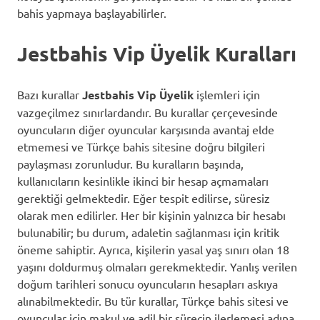
bahis yapmaya başlayabilirler.
Jestbahis Vip Üyelik Kuralları
Bazı kurallar
Jestbahis Vip Üyelik
işlemleri için
vazgeçilmez sınırlardandır. Bu kurallar çerçevesinde
oyuncuların diğer oyuncular karşısında avantaj elde
etmemesi ve Türkçe bahis sitesine doğru bilgileri
paylaşması zorunludur. Bu kuralların başında,
kullanıcıların kesinlikle ikinci bir hesap açmamaları
gerektiği gelmektedir. Eğer tespit edilirse, süresiz
olarak men edilirler. Her bir kişinin yalnızca bir hesabı
bulunabilir; bu durum, adaletin sağlanması için kritik
öneme sahiptir. Ayrıca, kişilerin yasal yaş sınırı olan 18
yaşını doldurmuş olmaları gerekmektedir. Yanlış verilen
doğum tarihleri sonucu oyuncuların hesapları askıya
alınabilmektedir. Bu tür kurallar, Türkçe bahis sitesi ve
oyuncular için makul ve adil bir sürecin ilerlemesi adına