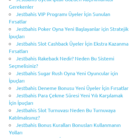
Gerekenler
Jestbahis VIP Programı Üyeler İçin Sunulan
Fırsatlar
Jestbahis Poker Oyna Yeni Başlayanlar için Stratejik
İpuçları
Jestbahis Slot Cashback Üyeler İçin Ekstra Kazanma
Fırsatları
Jestbahis Rakeback Nedir? Neden Bu Sistemi
Seçmelisiniz?
Jestbahis Sugar Rush Oyna Yeni Oyuncular için
İpuçları
Jestbahis Deneme Bonusu Yeni Üyeler İçin Fırsatlar
Jestbahis Para Çekme Süresi Yeni Yılı Karşılamak
İçin İpuçları
Jestbahis Slot Turnuvası Neden Bu Turnuvaya
Katılmalısınız?
Jestbahis Bonus Kuralları Bonusları Kullanmanın
Yolları