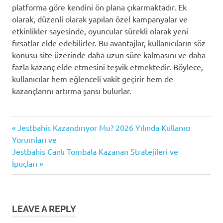
platforma göre kendini ön plana çıkarmaktadır. Ek
olarak, düzenli olarak yapılan özel kampanyalar ve
etkinlikler sayesinde, oyuncular sürekli olarak yeni
fırsatlar elde edebilirler. Bu avantajlar, kullanıcıların söz
konusu site üzerinde daha uzun süre kalmasını ve daha
fazla kazanç elde etmesini teşvik etmektedir. Böylece,
kullanıcılar hem eğlenceli vakit geçirir hem de
kazançlarını artırma şansı bulurlar.
Bahis
Previous
Yazı
Jestbahis Kazandırıyor Mu? 2026 Yılında Kullanıcı
Platformu
Post:
Yorumları ve
gezinmesi
çevrimiçi
Next
Jestbahis Canlı Tombala Kazanan Stratejileri ve
bahis
Post:
İpuçları
Jestbahis
Üyelik
LEAVE A REPLY