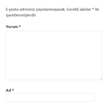
E-posta adresiniz yayınlanmayacak.
Gerekli alanlar
*
ile
işaretlenmişlerdir
Yorum
*
Ad
*