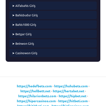
➤ Alfabahis Giriş
➤ Bahisbudur Giriş
➤ Bahis1000 Giriş
➤ Betgar Giriş
➤ Beinwon Giriş
➤ Casinowon Giriş
https://hedefbets.com
-
https://huhubets.com
-
https://hellbett.net
-
https://hertabet.net
-
https://hilarionbetz.com
-
https://hipbet.net
-
https://hipercasinos.com
-
https://hitbeti.com
-
https://hititbeti.com
-
https://hizlicasinos.com