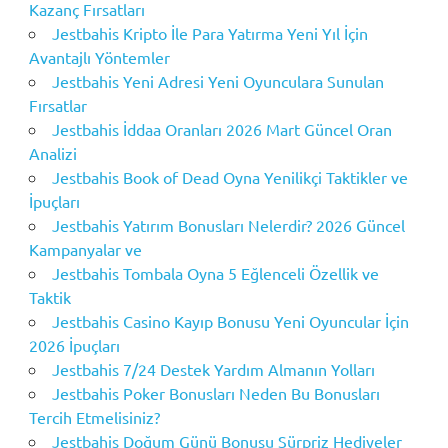
Kazanç Fırsatları
Jestbahis Kripto İle Para Yatırma Yeni Yıl İçin
Avantajlı Yöntemler
Jestbahis Yeni Adresi Yeni Oyunculara Sunulan
Fırsatlar
Jestbahis İddaa Oranları 2026 Mart Güncel Oran
Analizi
Jestbahis Book of Dead Oyna Yenilikçi Taktikler ve
İpuçları
Jestbahis Yatırım Bonusları Nelerdir? 2026 Güncel
Kampanyalar ve
Jestbahis Tombala Oyna 5 Eğlenceli Özellik ve
Taktik
Jestbahis Casino Kayıp Bonusu Yeni Oyuncular İçin
2026 İpuçları
Jestbahis 7/24 Destek Yardım Almanın Yolları
Jestbahis Poker Bonusları Neden Bu Bonusları
Tercih Etmelisiniz?
Jestbahis Doğum Günü Bonusu Sürpriz Hediyeler