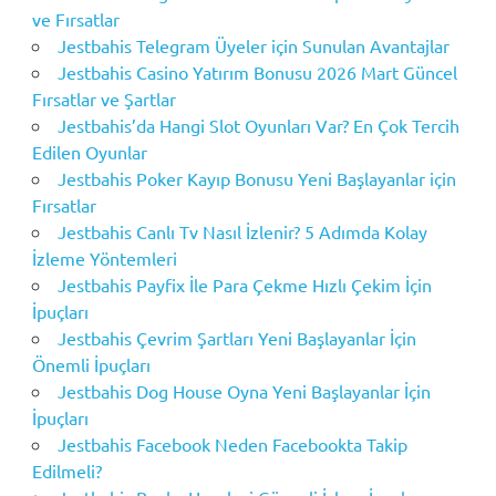
ve Fırsatlar
Jestbahis Telegram Üyeler için Sunulan Avantajlar
Jestbahis Casino Yatırım Bonusu 2026 Mart Güncel
Fırsatlar ve Şartlar
Jestbahis’da Hangi Slot Oyunları Var? En Çok Tercih
Edilen Oyunlar
Jestbahis Poker Kayıp Bonusu Yeni Başlayanlar için
Fırsatlar
Jestbahis Canlı Tv Nasıl İzlenir? 5 Adımda Kolay
İzleme Yöntemleri
Jestbahis Payfix İle Para Çekme Hızlı Çekim İçin
İpuçları
Jestbahis Çevrim Şartları Yeni Başlayanlar İçin
Önemli İpuçları
Jestbahis Dog House Oyna Yeni Başlayanlar İçin
İpuçları
Jestbahis Facebook Neden Facebookta Takip
Edilmeli?