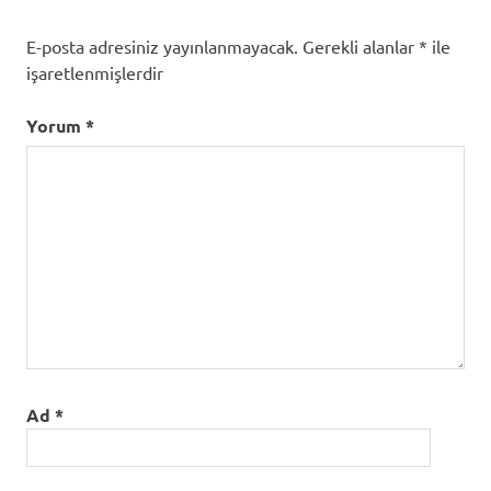
E-posta adresiniz yayınlanmayacak.
Gerekli alanlar
*
ile
işaretlenmişlerdir
Yorum
*
Ad
*