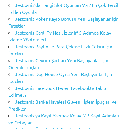
Jestbahis’da Hangi Slot Oyunları Var? En Çok Tercih
Edilen Oyunlar
Jestbahis Poker Kayıp Bonusu Yeni Başlayanlar için
Fırsatlar
Jestbahis Canlı Tv Nasıl İzlenir? 5 Adımda Kolay
İzleme Yöntemleri
Jestbahis Payfix İle Para Çekme Hızlı Çekim İçin
İpuçları
Jestbahis Çevrim Şartları Yeni Başlayanlar İçin
Önemli İpuçları
Jestbahis Dog House Oyna Yeni Başlayanlar İçin
İpuçları
Jestbahis Facebook Neden Facebookta Takip
Edilmeli?
Jestbahis Banka Havalesi Güvenli İşlem İpuçları ve
Pratikler
Jestbahis’ya Kayıt Yapmak Kolay Mı? Kayıt Adımları
ve Detaylar