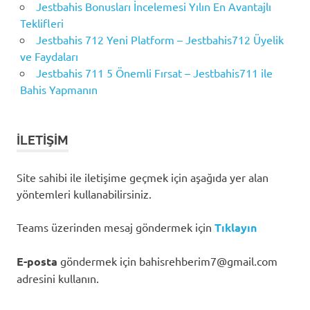
Jestbahis Bonusları İncelemesi Yılın En Avantajlı
Teklifleri
Jestbahis 712 Yeni Platform – Jestbahis712 Üyelik
ve Faydaları
Jestbahis 711 5 Önemli Fırsat – Jestbahis711 ile
Bahis Yapmanın
İLETIŞIM
Site sahibi ile iletişime geçmek için aşağıda yer alan
yöntemleri kullanabilirsiniz.
Teams üzerinden mesaj göndermek için
Tıklayın
E-posta
göndermek için
bahisrehberim7@gmail.com
adresini kullanın.