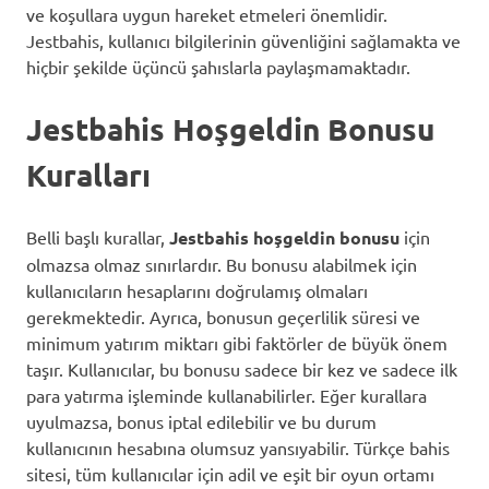
ve koşullara uygun hareket etmeleri önemlidir.
Jestbahis, kullanıcı bilgilerinin güvenliğini sağlamakta ve
hiçbir şekilde üçüncü şahıslarla paylaşmamaktadır.
Jestbahis Hoşgeldin Bonusu
Kuralları
Belli başlı kurallar,
Jestbahis hoşgeldin bonusu
için
olmazsa olmaz sınırlardır. Bu bonusu alabilmek için
kullanıcıların hesaplarını doğrulamış olmaları
gerekmektedir. Ayrıca, bonusun geçerlilik süresi ve
minimum yatırım miktarı gibi faktörler de büyük önem
taşır. Kullanıcılar, bu bonusu sadece bir kez ve sadece ilk
para yatırma işleminde kullanabilirler. Eğer kurallara
uyulmazsa, bonus iptal edilebilir ve bu durum
kullanıcının hesabına olumsuz yansıyabilir. Türkçe bahis
sitesi, tüm kullanıcılar için adil ve eşit bir oyun ortamı