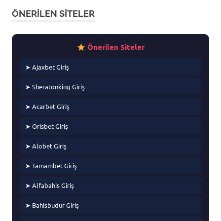
ÖNERILEN SITELER
Önerilen Siteler
➤ Ajaxbet Giriş
➤ Sheratonking Giriş
➤ Acarbet Giriş
➤ Orisbet Giriş
➤ Alobet Giriş
➤ Tamambet Giriş
➤ Alfabahis Giriş
➤ Bahisbudur Giriş