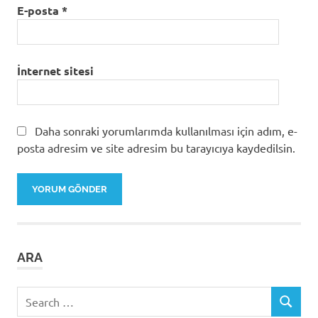
E-posta
*
İnternet sitesi
Daha sonraki yorumlarımda kullanılması için adım, e-
posta adresim ve site adresim bu tarayıcıya kaydedilsin.
ARA
Search
SEARCH
for: