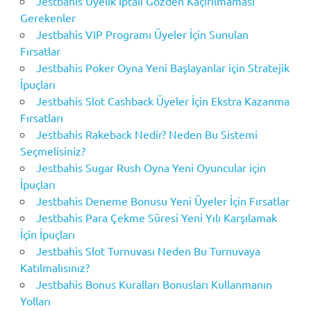
Jestbahis Üyelik İptali Gözden Kaçırılmaması
Gerekenler
Jestbahis VIP Programı Üyeler İçin Sunulan
Fırsatlar
Jestbahis Poker Oyna Yeni Başlayanlar için Stratejik
İpuçları
Jestbahis Slot Cashback Üyeler İçin Ekstra Kazanma
Fırsatları
Jestbahis Rakeback Nedir? Neden Bu Sistemi
Seçmelisiniz?
Jestbahis Sugar Rush Oyna Yeni Oyuncular için
İpuçları
Jestbahis Deneme Bonusu Yeni Üyeler İçin Fırsatlar
Jestbahis Para Çekme Süresi Yeni Yılı Karşılamak
İçin İpuçları
Jestbahis Slot Turnuvası Neden Bu Turnuvaya
Katılmalısınız?
Jestbahis Bonus Kuralları Bonusları Kullanmanın
Yolları